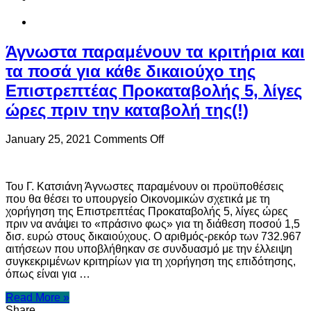
Άγνωστα παραμένουν τα κριτήρια και
τα ποσά για κάθε δικαιούχο της
Επιστρεπτέας Προκαταβολής 5, λίγες
ώρες πριν την καταβολή της(!)
on
January 25, 2021
Comments Off
Άγνωστα
παραμένουν
τα
Του Γ. Κατσιάνη Άγνωστες παραμένουν οι προϋποθέσεις
κριτήρια
που θα θέσει το υπουργείο Οικονομικών σχετικά με τη
και
χορήγηση της Επιστρεπτέας Προκαταβολής 5, λίγες ώρες
τα
πριν να ανάψει το «πράσινο φως» για τη διάθεση ποσού 1,5
ποσά
δισ. ευρώ στους δικαιούχους. Ο αριθμός-ρεκόρ των 732.967
για
αιτήσεων που υποβλήθηκαν σε συνδυασμό με την έλλειψη
κάθε
συγκεκριμένων κριτηρίων για τη χορήγηση της επιδότησης,
δικαιούχο
όπως είναι για …
της
Επιστρεπτέας
Read More »
Προκαταβολής
Share