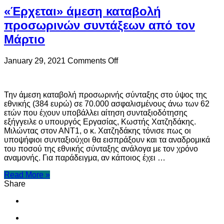
«Έρχεται» άμεση καταβολή
προσωρινών συντάξεων από τον
Μάρτιο
on
January 29, 2021
Comments Off
«Έρχεται»
άμεση
καταβολή
Την άμεση καταβολή προσωρινής σύνταξης στο ύψος της
προσωρινών
εθνικής (384 ευρώ) σε 70.000 ασφαλισμένους άνω των 62
συντάξεων
ετών που έχουν υποβάλλει αίτηση συνταξιοδότησης
από
εξήγγειλε ο υπουργός Εργασίας, Κωστής Χατζηδάκης.
τον
Μιλώντας στον ΑΝΤ1, ο κ. Χατζηδάκης τόνισε πως οι
Μάρτιο
υποψήφιοι συνταξιούχοι θα εισπράξουν και τα αναδρομικά
του ποσού της εθνικής σύνταξης ανάλογα με τον χρόνο
αναμονής. Για παράδειγμα, αν κάποιος έχει …
Read More »
Share