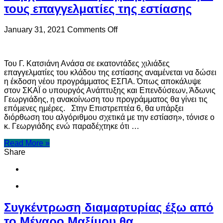
τους επαγγελματίες της εστίασης
on
January 31, 2021
Comments Off
«Έρχεται»
νέο
πρόγραμμα
Του Γ. Κατσιάνη Ανάσα σε εκατοντάδες χιλιάδες
ΕΣΠΑ
επαγγελματίες του κλάδου της εστίασης αναμένεται να δώσει
για
η έκδοση νέου προγράμματος ΕΣΠΑ. Όπως αποκάλυψε
τους
στον ΣΚΑΪ ο υπουργός Ανάπτυξης και Επενδύσεων, Άδωνις
επαγγελματίες
Γεωργιάδης, η ανακοίνωση του προγράμματος θα γίνει τις
της
επόμενες ημέρες. Στην Επιστρεπτέα 6, θα υπάρξει
εστίασης
διόρθωση του αλγόριθμου σχετικά με την εστίαση», τόνισε ο
κ. Γεωργιάδης ενώ παραδέχτηκε ότι …
Read More »
Share
Συγκέντρωση διαμαρτυρίας έξω από
το Μέγαρο Μαξίμου θα