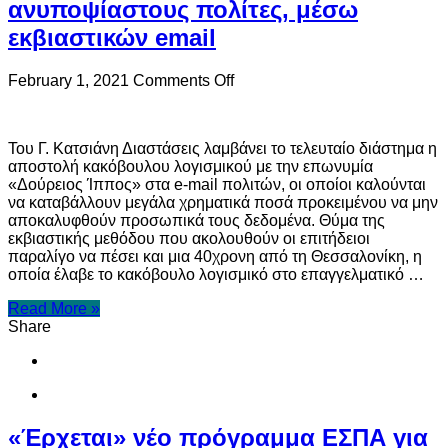
ανυποψίαστους πολίτες, μέσω
εκβιαστικών email
on
February 1, 2021
Comments Off
Δείτε
πως
επιτήδειοι
Του Γ. Κατσιάνη Διαστάσεις λαμβάνει το τελευταίο διάστημα η
επιχειρούν
αποστολή κακόβουλου λογισμικού με την επωνυμία
να
«Δούρειος Ίππος» στα e-mail πολιτών, οι οποίοι καλούνται
αποσπάσουν
να καταβάλλουν μεγάλα χρηματικά ποσά προκειμένου να μην
χρήματα
αποκαλυφθούν προσωπικά τους δεδομένα. Θύμα της
από
εκβιαστικής μεθόδου που ακολουθούν οι επιτήδειοι
ανυποψίαστους
παραλίγο να πέσει και μια 40χρονη από τη Θεσσαλονίκη, η
πολίτες,
οποία έλαβε το κακόβουλο λογισμικό στο επαγγελματικό …
μέσω
εκβιαστικών
Read More »
email
Share
«Έρχεται» νέο πρόγραμμα ΕΣΠΑ για