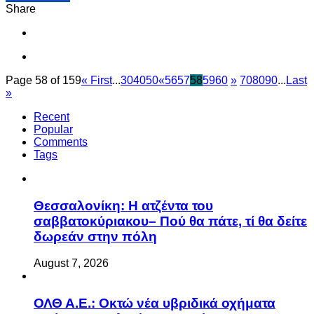
Share
Page 58 of 159
« First
...
30
40
50
«
56
57
58
59
60
»
70
80
90
...
Last
»
Recent
Popular
Comments
Tags
Θεσσαλονίκη: Η ατζέντα του
σαββατοκύριακου– Πού θα πάτε, τί θα δείτε
δωρεάν στην πόλη
August 7, 2026
ΟΛΘ Α.Ε.: Οκτώ νέα υβριδικά οχήματα