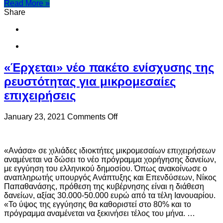
Read More »
οικονομία
Share
«Έρχεται» νέο πακέτο ενίσχυσης της
ρευστότητας για μικρομεσαίες
επιχειρήσεις
on
January 23, 2021
Comments Off
«Έρχεται»
νέο
πακέτο
«Ανάσα» σε χιλιάδες ιδιοκτήτες μικρομεσαίων επιχειρήσεων
ενίσχυσης
αναμένεται να δώσει το νέο πρόγραμμα χορήγησης δανείων,
της
με εγγύηση του ελληνικού δημοσίου. Όπως ανακοίνωσε ο
ρευστότητας
αναπληρωτής υπουργός Ανάπτυξης και Επενδύσεων, Νίκος
για
Παπαθανάσης, πρόθεση της κυβέρνησης είναι η διάθεση
μικρομεσαίες
δανείων, αξίας 30.000-50.000 ευρώ από τα τέλη Ιανουαρίου.
επιχειρήσεις
«Το ύψος της εγγύησης θα καθοριστεί στο 80% και το
πρόγραμμα αναμένεται να ξεκινήσει τέλος του μήνα. …