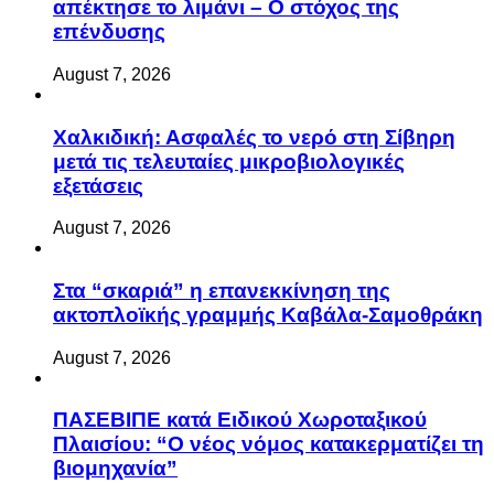
απέκτησε το λιμάνι – Ο στόχος της
επένδυσης
August 7, 2026
Χαλκιδική: Ασφαλές το νερό στη Σίβηρη
μετά τις τελευταίες μικροβιολογικές
εξετάσεις
August 7, 2026
Στα “σκαριά” η επανεκκίνηση της
ακτοπλοϊκής γραμμής Καβάλα-Σαμοθράκη
August 7, 2026
ΠΑΣΕΒΙΠΕ κατά Ειδικού Χωροταξικού
Πλαισίου: “Ο νέος νόμος κατακερματίζει τη
βιομηχανία”