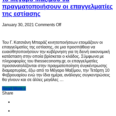
πραγματοποιήσουν οι επαγγελματίες
της εστίασης
on
January 30, 2021
Comments Off
Συγκέντρωση
διαμαρτυρίας
έξω
Του Γ. Κατσιάνη Μπαράζ κινητοποιήσεων ετοιμάζουν οι
από
επαγγελματίες της εστίασης, σε μια προσπάθεια να
το
ευαισθητοποιήσουν την κυβέρνηση για τη δεινή οικονομική
Μέγαρο
κατάσταση στην οποία βρίσκεται ο κλάδος. Σύμφωνα με
Μαξίμου
πληροφορίες του thesseconomy.gr, οι επαγγελματίες
θα
προσανατολίζονται στην πραγματοποίηση συγκέντρωσης
πραγματοποιήσουν
διαμαρτυρίας, έξω από το Μέγαρο Μαξίμου, την Τετάρτη 10
οι
Φεβρουαρίου ενώ την ίδια ημέρα, ανάλογες συγκεντρώσεις
επαγγελματίες
θα γίνουν και σε άλλες μεγάλες …
της
εστίασης
Read More »
Share