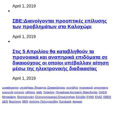
April 1, 2019
ΣΒΕ:Διανοίγονται προοπτικές επίλυσης
των προβλημάτων στο Καλοχώρι
April 1, 2019
Στις 5 Απριλίου θα καταβληθούν τα
προνοιακά και αναπηρικά επιδόματα σε
δικαιούχους οι οποίοι υπέβαλλαν αίτηση
μέσω της ηλεκτρονικής διαδικασίας
April 1, 2019
ωραιόκαστρο
υποψήφιος δήμαρχος Ωραιοκάστρου
συντάξεις
προσφορά
μητσοτακης
κοινωνία
εκλογές
ειδήσεις
ααδε
Τσακίρης
Περιφέρεια Κεντρικής Μακεδονίας
ΟΑΣΘ
Μηταράκης
Θεσσαλονίκη
Ελληνογερμανικό Επιμελητήριο
Ελλάδα
ΕΥΑΘ
ΕΛΑΣ
ΕΒΕΘ
ΔΕΘ
Βρούτσης
ΒΕΘ
Ανέστης Πολυχρονίδης
Eurobank
Aegean