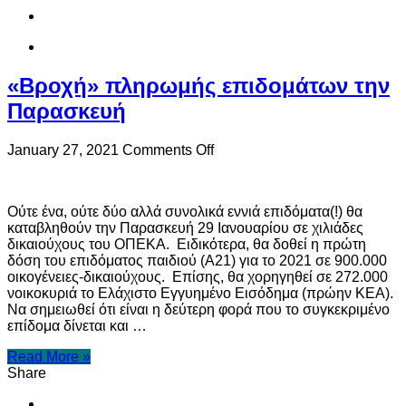
ο
αναπληρωτής
υπουργός
Ανάπτυξης,
Ν.Παπαθανάσης
«Βροχή» πληρωμής επιδομάτων την
Παρασκευή
on
January 27, 2021
Comments Off
«Βροχή»
πληρωμής
επιδομάτων
Ούτε ένα, ούτε δύο αλλά συνολικά εννιά επιδόματα(!) θα
την
καταβληθούν την Παρασκευή 29 Ιανουαρίου σε χιλιάδες
Παρασκευή
δικαιούχους του ΟΠΕΚΑ. Ειδικότερα, θα δοθεί η πρώτη
δόση του επιδόματος παιδιού (Α21) για το 2021 σε 900.000
οικογένειες-δικαιούχους. Επίσης, θα χορηγηθεί σε 272.000
νοικοκυριά το Ελάχιστο Εγγυημένο Εισόδημα (πρώην ΚΕΑ).
Να σημειωθεί ότι είναι η δεύτερη φορά που το συγκεκριμένο
επίδομα δίνεται και …
Read More »
Share