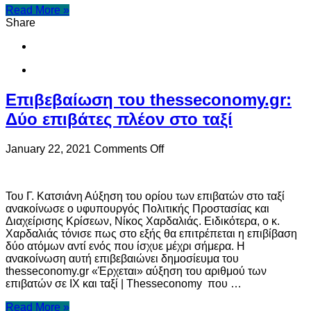
Read More »
Share
Επιβεβαίωση του thesseconomy.gr:
Δύο επιβάτες πλέον στο ταξί
on
January 22, 2021
Comments Off
Επιβεβαίωση
του
thesseconomy.gr:
Του Γ. Κατσιάνη Αύξηση του ορίου των επιβατών στο ταξί
Δύο
ανακοίνωσε ο υφυπουργός Πολιτικής Προστασίας και
επιβάτες
Διαχείρισης Κρίσεων, Νίκος Χαρδαλιάς. Ειδικότερα, ο κ.
πλέον
Χαρδαλιάς τόνισε πως στο εξής θα επιτρέπεται η επιβίβαση
στο
δύο ατόμων αντί ενός που ίσχυε μέχρι σήμερα. Η
ταξί
ανακοίνωση αυτή επιβεβαιώνει δημοσίευμα του
thesseconomy.gr «Έρχεται» αύξηση του αριθμού των
επιβατών σε ΙΧ και ταξί | Thesseconomy που …
Read More »