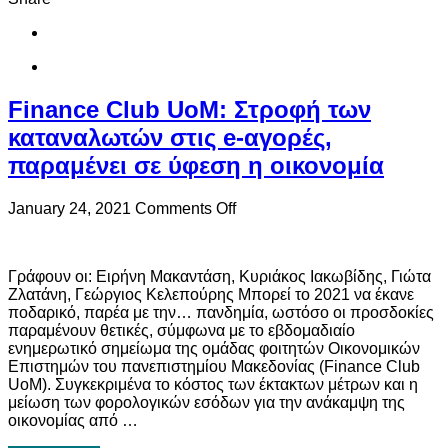
5,
λίγες
ώρες
πριν
την
καταβολή
Finance Club UoM: Στροφή των
της(!)
καταναλωτών στις e-αγορές,
παραμένει σε ύφεση η οικονομία
on
January 24, 2021
Comments Off
Finance
Club
UoM:
Γράφουν οι: Ειρήνη Μακαντάση, Κυριάκος Ιακωβίδης, Γιώτα
Στροφή
Ζλατάνη, Γεώργιος Κελεπούρης Μπορεί το 2021 να έκανε
των
ποδαρικό, παρέα με την… πανδημία, ωστόσο οι προσδοκίες
καταναλωτών
παραμένουν θετικές, σύμφωνα με το εβδομαδιαίο
στις
ενημερωτικό σημείωμα της ομάδας φοιτητών Οικονομικών
e-
Επιστημών του πανεπιστημίου Μακεδονίας (Finance Club
αγορές,
UoM). Συγκεκριμένα το κόστος των έκτακτων μέτρων και η
παραμένει
μείωση των φορολογικών εσόδων για την ανάκαμψη της
σε
οικονομίας από …
ύφεση
η