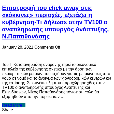
Επιστροφή του click away στις
«κόκκινες» περιοχές, εξετάζει η
κυβέρνηση-Τι δήλωσε στην TV100 ο
αναπληρωτής υπουργός Ανάπτυξης,
Ν.Παπαθανάσης
on
January 28, 2021
Comments Off
Επιστροφή
του
click
Του Γ. Κατσιάνη Στάση αναμονής τηρεί το οικονομικό
away
επιτελείο της κυβέρνησης σχετικά με την άρση των
στις
περιοριστικών μέτρων που ισχύουν για τις μετακινήσεις από
«κόκκινες»
νομό σε νομό και το άνοιγμα των χιονοδρομικών κέντρων και
περιοχές,
της εστίασης. Σε συνέντευξη που παραχώρησε χθες στην
εξετάζει
TV100 ο αναπληρωτής υπουργός Ανάπτυξης και
η
Επενδύσεων, Νίκος Παπαθανάσης τόνισε ότι «όλα θα
κυβέρνηση-
εξαρτηθούν από την πορεία των …
Τι
δήλωσε
Read More »
στην
Share
TV100