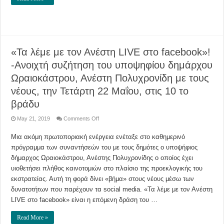
Πολυχρονίδης
–
Σήμερα
(22/5)
η
ομιλία
του
στον
Δρυμό-
«Τα λέμε με τον Ανέστη LIVE στο facebook»!
Αύριο,
Πέμπτη,
-Ανοιχτή συζήτηση του υποψηφίου δημάρχου
η
κεντρική
Ωραιοκάστρου, Ανέστη Πολυχρονίδη με τους
ομιλία
στο
νέους, την Τετάρτη 22 Μαΐου, στις 10 το
Κονταξοπούλειο
βράδυ
on
May 21, 2019
Comments Off
«Τα
λέμε
Μια ακόμη πρωτοποριακή ενέργεια ενέταξε στο καθημερινό
με
τον
πρόγραμμα των συναντήσεών του με τους δημότες ο υποψήφιος
Ανέστη
LIVE
δήμαρχος Ωραιοκάστρου, Ανέστης Πολυχρονίδης ο οποίος έχει
στο
facebook»!
υιοθετήσει πλήθος καινοτομιών στο πλαίσιο της προεκλογικής του
-Ανοιχτή
εκστρατείας. Αυτή τη φορά δίνει «βήμα» στους νέους μέσω των
συζήτηση
του
δυνατοτήτων που παρέχουν τα social media. «Τα λέμε με τον Ανέστη
υποψηφίου
δημάρχου
LIVE στο facebook» είναι η επόμενη δράση του …
Ωραιοκάστρου,
Ανέστη
Πολυχρονίδη
Read More »
με