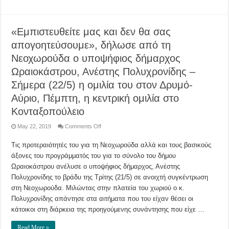
εργοτάξιο
του
δήμου
Ωραιοκάστρου
«Εμπιστευθείτε μας και δεν θα σας
και
το
απογοητεύσουμε», δήλωσε από τη
Δημαρχείο
Νεοχωρούδα ο υποψήφιος δήμαρχος
Ωραιοκάστρου, Ανέστης Πολυχρονίδης –
Σήμερα (22/5) η ομιλία του στον Δρυμό-
Αύριο, Πέμπτη, η κεντρική ομιλία στο
Κονταξοπούλειο
on
May 22, 2019
Comments Off
«Εμπιστευθείτε
μας
Τις προτεραιότητές του για τη Νεοχωρούδα αλλά και τους βασικούς
και
δεν
άξονες του προγράμματός του για το σύνολο του δήμου
θα
σας
Ωραιοκάστρου ανέλυσε ο υποψήφιος δήμαρχος, Ανέστης
απογοητεύσουμε»,
δήλωσε
Πολυχρονίδης το βράδυ της Τρίτης (21/5) σε ανοιχτή συγκέντρωση
από
στη Νεοχωρούδα. Μιλώντας στην πλατεία του χωριού ο κ.
τη
Νεοχωρούδα
Πολυχρονίδης απάντησε στα αιτήματα που του είχαν θέσει οι
ο
υποψήφιος
κάτοικοι στη διάρκεια της προηγούμενης συνάντησης που είχε …
δήμαρχος
Ωραιοκάστρου,
Ανέστης
Read More »