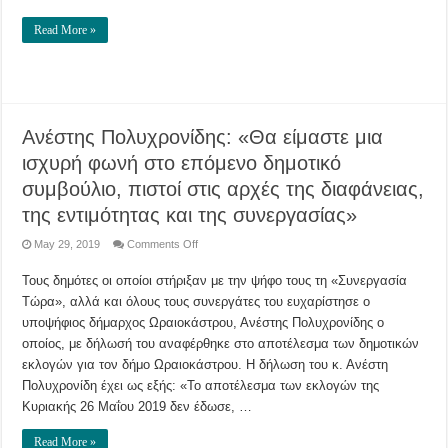
Read More »
Ανέστης Πολυχρονίδης: «Θα είμαστε μια
ισχυρή φωνή στο επόμενο δημοτικό
συμβούλιο, πιστοί στις αρχές της διαφάνειας,
της εντιμότητας και της συνεργασίας»
on
May 29, 2019
Comments Off
Ανέστης
Πολυχρονίδης:
Τους δημότες οι οποίοι στήριξαν με την ψήφο τους τη «Συνεργασία
«Θα
είμαστε
Τώρα», αλλά και όλους τους συνεργάτες του ευχαρίστησε ο
μια
ισχυρή
υποψήφιος δήμαρχος Ωραιοκάστρου, Ανέστης Πολυχρονίδης ο
φωνή
στο
οποίος, με δήλωσή του αναφέρθηκε στο αποτέλεσμα των δημοτικών
επόμενο
εκλογών για τον δήμο Ωραιοκάστρου. Η δήλωση του κ. Ανέστη
δημοτικό
συμβούλιο,
Πολυχρονίδη έχει ως εξής: «Το αποτέλεσμα των εκλογών της
πιστοί
στις
Κυριακής 26 Μαΐου 2019 δεν έδωσε, …
αρχές
της
διαφάνειας,
Read More »
της