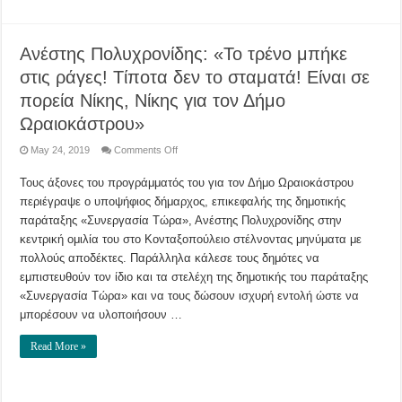
Ανέστης Πολυχρονίδης: «Το τρένο μπήκε
στις ράγες! Τίποτα δεν το σταματά! Είναι σε
πορεία Νίκης, Νίκης για τον Δήμο
Ωραιοκάστρου»
on
May 24, 2019
Comments Off
Ανέστης
Πολυχρονίδης:
Τους άξονες του προγράμματός του για τον Δήμο Ωραιοκάστρου
«Το
τρένο
περιέγραψε ο υποψήφιος δήμαρχος, επικεφαλής της δημοτικής
μπήκε
στις
παράταξης «Συνεργασία Τώρα», Ανέστης Πολυχρονίδης στην
ράγες!
Τίποτα
κεντρική ομιλία του στο Κονταξοπούλειο στέλνοντας μηνύματα με
δεν
πολλούς αποδέκτες. Παράλληλα κάλεσε τους δημότες να
το
σταματά!
εμπιστευθούν τον ίδιο και τα στελέχη της δημοτικής του παράταξης
Είναι
σε
«Συνεργασία Τώρα» και να τους δώσουν ισχυρή εντολή ώστε να
πορεία
Νίκης,
μπορέσουν να υλοποιήσουν …
Νίκης
για
τον
Read More »
Δήμο
Ωραιοκάστρου»