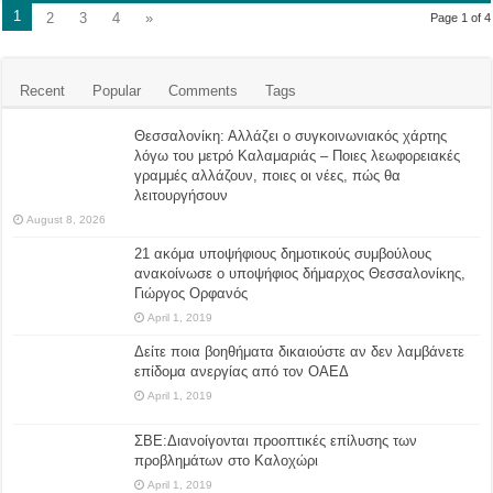
1
2
3
4
»
Page 1 of 4
Recent
Popular
Comments
Tags
Θεσσαλονίκη: Αλλάζει ο συγκοινωνιακός χάρτης
λόγω του μετρό Καλαμαριάς – Ποιες λεωφορειακές
γραμμές αλλάζουν, ποιες οι νέες, πώς θα
λειτουργήσουν
August 8, 2026
21 ακόμα υποψήφιους δημοτικούς συμβούλους
ανακοίνωσε ο υποψήφιος δήμαρχος Θεσσαλονίκης,
Γιώργος Ορφανός
April 1, 2019
Δείτε ποια βοηθήματα δικαιούστε αν δεν λαμβάνετε
επίδομα ανεργίας από τον ΟΑΕΔ
April 1, 2019
ΣΒΕ:Διανοίγονται προοπτικές επίλυσης των
προβλημάτων στο Καλοχώρι
April 1, 2019