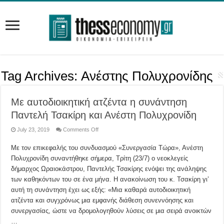
Tag Archives:
Ανέστης Πολυχρονίδης
Με αυτοδιοικητική ατζέντα η συνάντηση
Παντελή Τσακίρη και Ανέστη Πολυχρονίδη
on
July 23, 2019
Comments Off
Με
αυτοδιοικητική
Mε τον επικεφαλής του συνδυασμού «Συνεργασία Τώρα», Ανέστη
ατζέντα
η
Πολυχρονίδη συναντήθηκε σήμερα, Τρίτη (23/7) ο νεοκλεγείς
συνάντηση
Παντελή
δήμαρχος Ωραιοκάστρου, Παντελής Τσακίρης ενόψει της ανάληψης
Τσακίρη
και
των καθηκόντων του σε ένα μήνα. Η ανακοίνωση του κ. Τσακίρη γι’
Ανέστη
αυτή τη συνάντηση έχει ως εξής: «Μια καθαρά αυτοδιοικητική
Πολυχρονίδη
ατζέντα και συγχρόνως μια εμφανής διάθεση συνεννόησης και
συνεργασίας, ώστε να δρομολογηθούν λύσεις σε μια σειρά ανοικτών
…