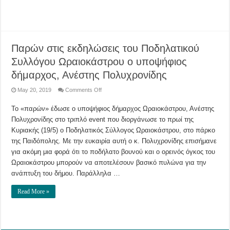
τους
νέους,
την
Τετάρτη
22
Μαΐου,
στις
10
Παρών στις εκδηλώσεις του Ποδηλατικού
το
βράδυ
Συλλόγου Ωραιοκάστρου ο υποψήφιος
δήμαρχος, Ανέστης Πολυχρονίδης
on
May 20, 2019
Comments Off
Παρών
στις
Το «παρών» έδωσε ο υποψήφιος δήμαρχος Ωραιοκάστρου, Ανέστης
εκδηλώσεις
του
Πολυχρονίδης στο τριπλό event που διοργάνωσε τo πρωί της
Ποδηλατικού
Συλλόγου
Κυριακής (19/5) ο Ποδηλατικός Σύλλογος Ωραιοκάστρου, στο πάρκο
Ωραιοκάστρου
ο
της Παιδόπολης. Με την ευκαιρία αυτή ο κ. Πολυχρονίδης επισήμανε
υποψήφιος
για ακόμη μια φορά ότι το ποδήλατο βουνού και ο ορεινός όγκος του
δήμαρχος,
Ανέστης
Ωραιοκάστρου μπορούν να αποτελέσουν βασικό πυλώνα για την
Πολυχρονίδης
ανάπτυξη του δήμου. Παράλληλα …
Read More »