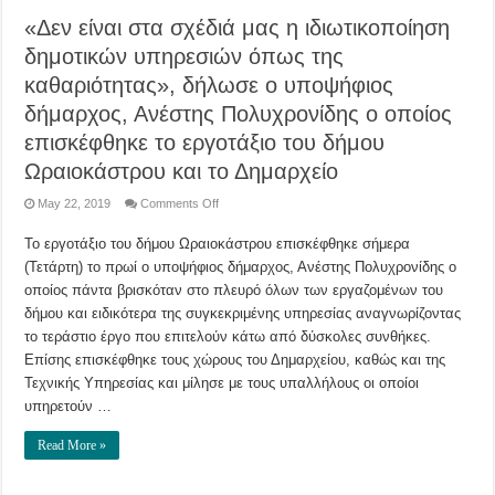
στο
Κονταξοπούλειο
«Δεν είναι στα σχέδιά μας η ιδιωτικοποίηση
δημοτικών υπηρεσιών όπως της
καθαριότητας», δήλωσε ο υποψήφιος
δήμαρχος, Ανέστης Πολυχρονίδης ο οποίος
επισκέφθηκε το εργοτάξιο του δήμου
Ωραιοκάστρου και το Δημαρχείο
on
May 22, 2019
Comments Off
«Δεν
είναι
Το εργοτάξιο του δήμου Ωραιοκάστρου επισκέφθηκε σήμερα
στα
σχέδιά
(Τετάρτη) το πρωί ο υποψήφιος δήμαρχος, Ανέστης Πολυχρονίδης ο
μας
η
οποίος πάντα βρισκόταν στο πλευρό όλων των εργαζομένων του
ιδιωτικοποίηση
δημοτικών
δήμου και ειδικότερα της συγκεκριμένης υπηρεσίας αναγνωρίζοντας
υπηρεσιών
το τεράστιο έργο που επιτελούν κάτω από δύσκολες συνθήκες.
όπως
της
Επίσης επισκέφθηκε τους χώρους του Δημαρχείου, καθώς και της
καθαριότητας»,
δήλωσε
Τεχνικής Υπηρεσίας και μίλησε με τους υπαλλήλους οι οποίοι
ο
υποψήφιος
υπηρετούν …
δήμαρχος,
Ανέστης
Πολυχρονίδης
Read More »
ο
οποίος
επισκέφθηκε
το