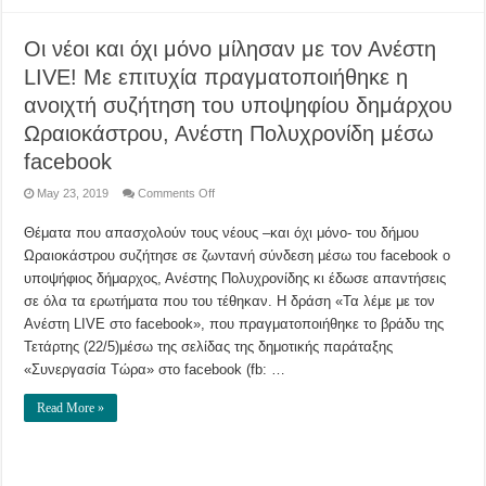
Οι νέοι και όχι μόνο μίλησαν με τον Ανέστη
LIVE! Με επιτυχία πραγματοποιήθηκε η
ανοιχτή συζήτηση του υποψηφίου δημάρχου
Ωραιοκάστρου, Ανέστη Πολυχρονίδη μέσω
facebook
on
May 23, 2019
Comments Off
Οι
νέοι
Θέματα που απασχολούν τους νέους –και όχι μόνο- του δήμου
και
όχι
Ωραιοκάστρου συζήτησε σε ζωντανή σύνδεση μέσω του facebook ο
μόνο
μίλησαν
υποψήφιος δήμαρχος, Ανέστης Πολυχρονίδης κι έδωσε απαντήσεις
με
τον
σε όλα τα ερωτήματα που του τέθηκαν. Η δράση «Τα λέμε με τον
Ανέστη
Ανέστη LIVE στο facebook», που πραγματοποιήθηκε το βράδυ της
LIVE!
Με
Τετάρτης (22/5)μέσω της σελίδας της δημοτικής παράταξης
επιτυχία
πραγματοποιήθηκε
«Συνεργασία Τώρα» στο facebook (fb: …
η
ανοιχτή
συζήτηση
Read More »
του
υποψηφίου
δημάρχου
Ωραιοκάστρου,
Ανέστη
Πολυχρονίδη