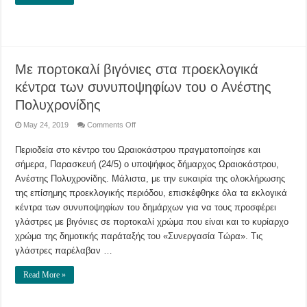
εντιμότητας
και
της
συνεργασίας»
Με πορτοκαλί βιγόνιες στα προεκλογικά
κέντρα των συνυποψηφίων του ο Ανέστης
Πολυχρονίδης
on
May 24, 2019
Comments Off
Με
πορτοκαλί
Περιοδεία στο κέντρο του Ωραιοκάστρου πραγματοποίησε και
βιγόνιες
στα
σήμερα, Παρασκευή (24/5) ο υποψήφιος δήμαρχος Ωραιοκάστρου,
προεκλογικά
κέντρα
Ανέστης Πολυχρονίδης. Μάλιστα, με την ευκαιρία της ολοκλήρωσης
των
συνυποψηφίων
της επίσημης προεκλογικής περιόδου, επισκέφθηκε όλα τα εκλογικά
του
κέντρα των συνυποψηφίων του δημάρχων για να τους προσφέρει
ο
Ανέστης
γλάστρες με βιγόνιες σε πορτοκαλί χρώμα που είναι και το κυρίαρχο
Πολυχρονίδης
χρώμα της δημοτικής παράταξής του «Συνεργασία Τώρα». Τις
γλάστρες παρέλαβαν …
Read More »