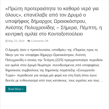
μέσω
facebook
«Πρώτη προτεραιότητα το καθαρό νερό για
όλους», επανέλαβε από τον Δρυμό ο
υποψήφιος δήμαρχος Ωραιοκάστρου,
Ανέστης Πολυχρονίδης – Σήμερα, Πέμπτη, η
κεντρική ομιλία στο Κονταξοπούλειο
on
May 23, 2019
Comments Off
«Πρώτη
προτεραιότητα
Ο Δρυμός ήταν ο προτελευταίος «σταθμός» της «Πορείας προς τη
το
καθαρό
Νίκη» για τον υποψήφιο δήμαρχο Ωραιοκάστρου, Ανέστη
νερό
για
Πολυχρονίδη ο οποίος την Τετάρτη (22/5) πραγματοποίησε περιοδεία
όλους»,
επανέλαβε
και ομιλία στον Δρυμό Νωρίτερα -συνοδευόμενος από υποψηφίους
από
δημοτικούς συμβούλους της δημοτικής παράταξης «Συνεργασία
τον
Δρυμό
Τώρα»- περιόδευσε για ακόμη μία φορά και στη Λητή όπου έγινε
ο
υποψήφιος
δεκτός με ενθουσιασμό από τους κατοίκους, τους αγρότες και τους …
δήμαρχος
Ωραιοκάστρου,
Ανέστης
Read More »
Πολυχρονίδης
–
Σήμερα,
Πέμπτη,
η
κεντρική
ομιλία