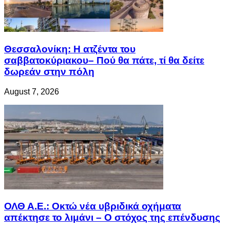
Θεσσαλονίκη: Η ατζέντα του
σαββατοκύριακου– Πού θα πάτε, τί θα δείτε
δωρεάν στην πόλη
August 7, 2026
ΟΛΘ Α.Ε.: Οκτώ νέα υβριδικά οχήματα
απέκτησε το λιμάνι – Ο στόχος της επένδυσης