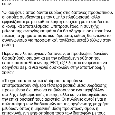
ετών.
“Οι αυξήσεις αποδίδονται κυρίως στις δαπάνες προσωπικού,
οι οποίες συνδέονται με τον υψηλό πληθωρισμό, αλλά
εμφανίζονται με μια καθυστέρηση σε σχέση με τα έσοδα στα
οικονομικά αποτελέσματα. Επιπροσθέτως, η συνεχής
μείωση της ανεργίας εκτιμάται ότι θα οδηγήσει σε περαιτέρω
πιέσεις τα χρηματοπιστωτικά ιδρύματα, καθώς θα εντείνει το
συναγωνισμό για προσωπικό”, τονίζεται, μεταξύ άλλων στην
μελέτη.
Πέραν των λειτουργικών δαπανών, οι προβλέψεις δανείων
θα αυξηθούν σημαντικά με την ενδεχόμενη αύξηση του
επιτοκίου καταθέσεων της ΕΚΤ, εξέλιξη που αναμένεται να
οδηγήσει σε μια νέα γενιά δυσκολιών στην αποπληρωμή
χρεών.
«Τα χρηματοπιστωτικά ιδρύματα μπορούν να
επιστρατεύσουν σήμερα τέσσερα βασικά μέσα θωράκισης
προκειμένου όχι μόνο να επιβιώσουν σε ένα περιβάλλον
υψηλής πληθωριστικής πίεσης, αλλά και να διασφαλίσουν
την επιχειρησιακή τους αριστεία. Οι πυλώνες αυτοί είναι η
απλοποίηση των διαδικασιών και της οργάνωσης με χρήση
μεθόδων όπως η μηδενική βάση προϋπολογισμού, η
επιταχυνόμενη ψηφιοποίηση τόσο των διεπαφών με τους