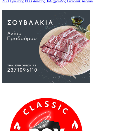
ΔΕΘ
Βρούτσης
ΒΕΘ
Ανέστης Πολυχρονίδης
Eurobank
Aegean