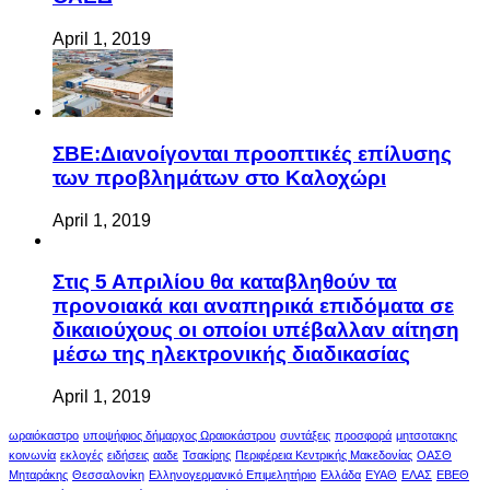
April 1, 2019
ΣΒΕ:Διανοίγονται προοπτικές επίλυσης
των προβλημάτων στο Καλοχώρι
April 1, 2019
Στις 5 Απριλίου θα καταβληθούν τα
προνοιακά και αναπηρικά επιδόματα σε
δικαιούχους οι οποίοι υπέβαλλαν αίτηση
μέσω της ηλεκτρονικής διαδικασίας
April 1, 2019
ωραιόκαστρο
υποψήφιος δήμαρχος Ωραιοκάστρου
συντάξεις
προσφορά
μητσοτακης
κοινωνία
εκλογές
ειδήσεις
ααδε
Τσακίρης
Περιφέρεια Κεντρικής Μακεδονίας
ΟΑΣΘ
Μηταράκης
Θεσσαλονίκη
Ελληνογερμανικό Επιμελητήριο
Ελλάδα
ΕΥΑΘ
ΕΛΑΣ
ΕΒΕΘ