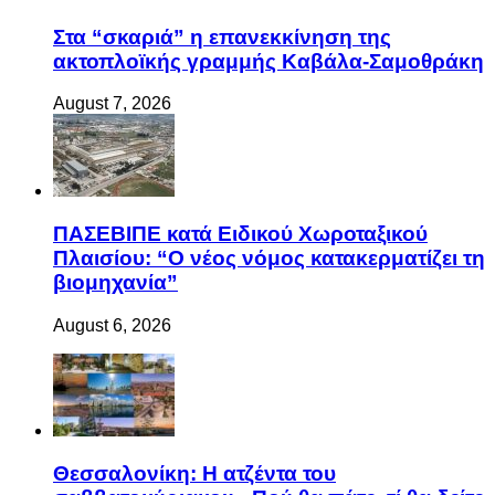
Στα “σκαριά” η επανεκκίνηση της
ακτοπλοϊκής γραμμής Καβάλα-Σαμοθράκη
August 7, 2026
ΠΑΣΕΒΙΠΕ κατά Ειδικού Χωροταξικού
Πλαισίου: “Ο νέος νόμος κατακερματίζει τη
βιομηχανία”
August 6, 2026
Θεσσαλονίκη: Η ατζέντα του