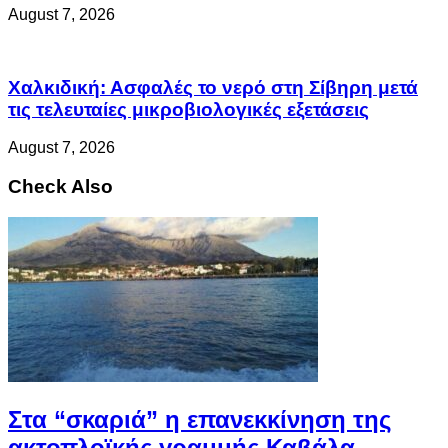
August 7, 2026
Χαλκιδική: Ασφαλές το νερό στη Σίβηρη μετά
τις τελευταίες μικροβιολογικές εξετάσεις
August 7, 2026
Check Also
Στα “σκαριά” η επανεκκίνηση της
ακτοπλοϊκής γραμμής Καβάλα-