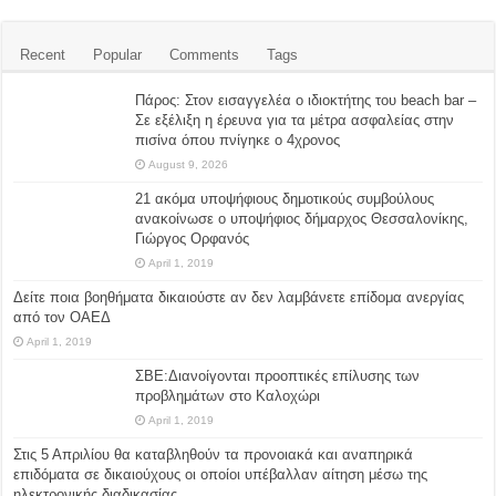
Recent
Popular
Comments
Tags
Πάρος: Στον εισαγγελέα ο ιδιοκτήτης του beach bar –
Σε εξέλιξη η έρευνα για τα μέτρα ασφαλείας στην
πισίνα όπου πνίγηκε ο 4χρονος
August 9, 2026
21 ακόμα υποψήφιους δημοτικούς συμβούλους
ανακοίνωσε ο υποψήφιος δήμαρχος Θεσσαλονίκης,
Γιώργος Ορφανός
April 1, 2019
Δείτε ποια βοηθήματα δικαιούστε αν δεν λαμβάνετε επίδομα ανεργίας
από τον ΟΑΕΔ
April 1, 2019
ΣΒΕ:Διανοίγονται προοπτικές επίλυσης των
προβλημάτων στο Καλοχώρι
April 1, 2019
Στις 5 Απριλίου θα καταβληθούν τα προνοιακά και αναπηρικά
επιδόματα σε δικαιούχους οι οποίοι υπέβαλλαν αίτηση μέσω της
ηλεκτρονικής διαδικασίας