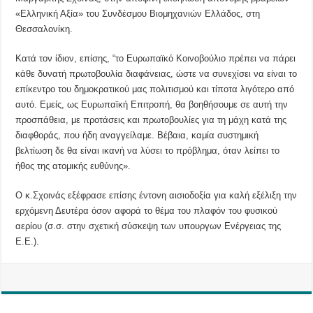
«Ελληνική Αξία» του Συνδέσμου Βιομηχανιών Ελλάδος, στη
Θεσσαλονίκη.
Κατά τον ίδιον, επίσης, “το Ευρωπαϊκό Κοινοβούλιο πρέπει να πάρει
κάθε δυνατή πρωτοβουλία διαφάνειας, ώστε να συνεχίσει να είναι το
επίκεντρο του δημοκρατικού μας πολιτισμού και τίποτα λιγότερο από
αυτό. Εμείς, ως Ευρωπαϊκή Επιτροπή, θα βοηθήσουμε σε αυτή την
προσπάθεια, με προτάσεις και πρωτοβουλίες για τη μάχη κατά της
διαφθοράς, που ήδη αναγγείλαμε. Βέβαια, καμία συστημική
βελτίωση δε θα είναι ικανή να λύσει το πρόβλημα, όταν λείπει το
ήθος της ατομικής ευθύνης».
Ο κ.Σχοινάς εξέφρασε επίσης έντονη αισιοδοξία για καλή εξέλιξη την
ερχόμενη Δευτέρα όσον αφορά το θέμα του πλαφόν του φυσικού
αερίου (σ.σ. στην σχετική σύσκεψη των υπουργων Ενέργειας της
Ε.Ε.).