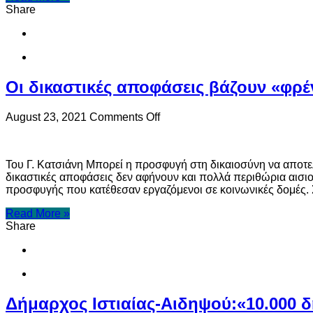
βόρεια
Share
Εύβοια
Οι δικαστικές αποφάσεις βάζουν «φρέ
on
August 23, 2021
Comments Off
Οι
δικαστικές
αποφάσεις
Του Γ. Κατσιάνη Μπορεί η προσφυγή στη δικαιοσύνη να αποτελ
βάζουν
δικαστικές αποφάσεις δεν αφήνουν και πολλά περιθώρια αισιο
«φρένο»
προσφυγής που κατέθεσαν εργαζόμενοι σε κοινωνικές δομές
στις
διεκδικήσεις
Read More »
των
Share
ανεμβολίαστων
Δήμαρχος Ιστιαίας-Αιδηψού:«10.000 