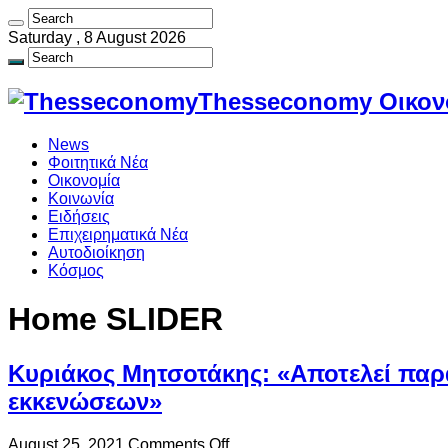
Saturday , 8 August 2026
Thesseconomy Οικονο
News
Φοιτητικά Νέα
Οικονομία
Κοινωνία
Ειδήσεις
Επιχειρηματικά Νέα
Αυτοδιοίκηση
Κόσμος
Home SLIDER
Κυριάκος Μητσοτάκης: «Αποτελεί παρα
εκκενώσεων»
on
August 25, 2021
Comments Off