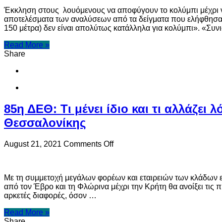
παραλία
Έκκληση στους λουόμενους να αποφύγουν το κολύμπι μέχρι νε
της
αποτελέσματα των αναλύσεων από τα δείγματα που ελήφθησαν 
Χαλκιδικής
150 μέτρα) δεν είναι απολύτως κατάλληλα για κολύμπι». «Συ
είναι
ακατάλληλη
Read More »
για
Share
κολύμπι
85η ΔΕΘ: Τι μένει ίδιο και τι αλλάζε
Θεσσαλονίκης
on
August 21, 2021
Comments Off
85η
ΔΕΘ:
Τι
Με τη συμμετοχή μεγάλων φορέων και εταιρειών των κλάδων ε
μένει
από τον Έβρο και τη Φλώρινα μέχρι την Κρήτη θα ανοίξει τις 
ίδιο
αρκετές διαφορές, όσον …
και
τι
Read More »
αλλάζει
Share