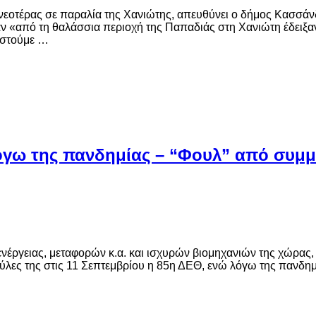
οτέρας σε παραλία της Χανιώτης, απευθύνει ο δήμος Κασσάνδρ
«από τη θαλάσσια περιοχή της Παπαδιάς στη Χανιώτη έδειξαν 
νιστούμε …
ι λόγω της πανδημίας – “Φουλ” από συμμ
νέργειας, μεταφορών κ.α. και ισχυρών βιομηχανιών της χώρας
πύλες της στις 11 Σεπτεμβρίου η 85η ΔΕΘ, ενώ λόγω της πανδημ