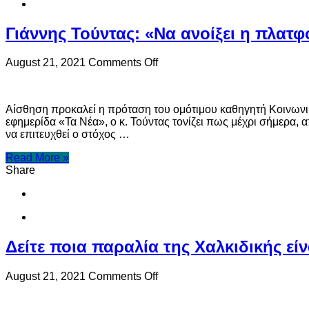
Γιάννης Τούντας: «Να ανοίξει η πλατ
on
August 21, 2021
Comments Off
Γιάννης
Τούντας:
«Να
Αίσθηση προκαλεί η πρόταση του ομότιμου καθηγητή Κοινωνικ
ανοίξει
εφημερίδα «Τα Νέα», ο κ. Τούντας τονίζει πως μέχρι σήμερα, α
η
να επιτευχθεί ο στόχος …
πλατφόρμα
εμβολιασμών
Read More »
για
Share
τα
παιδιά
άνω
των
5
ετών»
Δείτε ποια παραλία της Χαλκιδικής εί
on
August 21, 2021
Comments Off
Δείτε
ποια