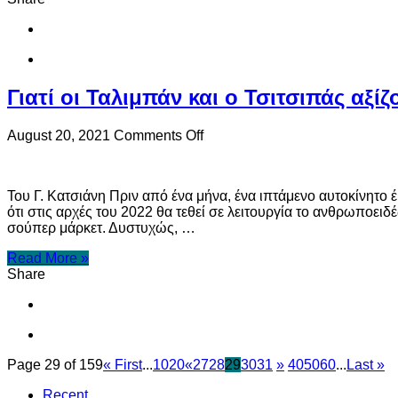
λόγω
της
πανδημίας
–
“Φουλ”
από
Γιατί οι Ταλιμπάν και ο Τσιτσιπάς αξ
συμμετοχές
το
Διεθνές
on
August 20, 2021
Comments Off
Εκθεσιακό
Γιατί
Κέντρο
οι
Θεσσαλονίκης
Ταλιμπάν
Του Γ. Κατσιάνη Πριν από ένα μήνα, ένα ιπτάμενο αυτοκίνητο
και
ότι στις αρχές του 2022 θα τεθεί σε λειτουργία το ανθρωποει
ο
σούπερ μάρκετ. Δυστυχώς, …
Τσιτσιπάς
αξίζουν
Read More »
περισσότερο
Share
από
τα
ιπτάμενα
αυτοκίνητα
και
τα
Page 29 of 159
« First
...
10
20
«
27
28
29
30
31
»
40
50
60
...
Last »
ανθρωποειδή
ρομπότ;
Recent