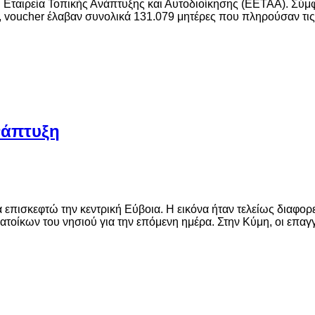
κή Εταιρεία Τοπικής Ανάπτυξης και Αυτοδιοίκησης (ΕΕΤΑΑ). Σύ
, voucher έλαβαν συνολικά 131.079 μητέρες που πληρούσαν τι
νάπτυξη
να επισκεφτώ την κεντρική Εύβοια. Η εικόνα ήταν τελείως διαφο
ατοίκων του νησιού για την επόμενη ημέρα. Στην Κύμη, οι επαγ