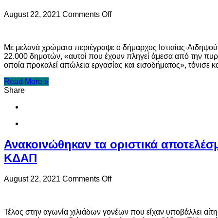
on
August 22, 2021
Comments Off
Δήμαρχος
Ιστιαίας-
Αιδηψού:«10.000
Με μελανά χρώματα περιέγραψε ο δήμαρχος Ιστιαίας-Αιδηψού, 
δημότες
22.000 δημοτών, «αυτοί που έχουν πληγεί άμεσα από την πυρκ
έχουν
οποία προκαλεί απώλεια εργασίας και εισοδήματος», τόνισε κ
καταστραφεί
από
Read More »
την
Share
πυρκαγιά»
Ανακοινώθηκαν τα οριστικά αποτελέσ
ΚΔΑΠ
on
August 22, 2021
Comments Off
Ανακοινώθηκαν
τα
οριστικά
Τέλος στην αγωνία χιλιάδων γονέων που είχαν υποβάλλει αίτ
αποτελέσματα