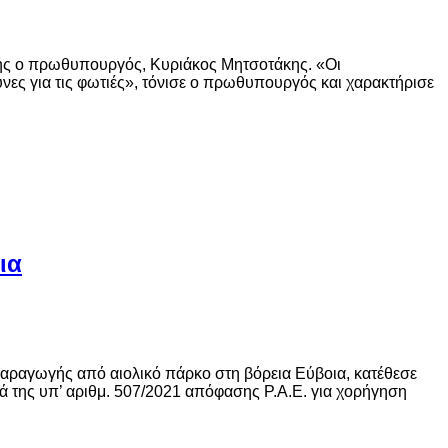
υλής ο πρωθυπουργός, Κυριάκος Μητσοτάκης. «Οι
νες για τις φωτιές», τόνισε ο πρωθυπουργός και χαρακτήρισε
ια
παραγωγής από αιολικό πάρκο στη βόρεια Εύβοια, κατέθεσε
ά της υπ’ αριθμ. 507/2021 απόφασης Ρ.Α.Ε. για χορήγηση