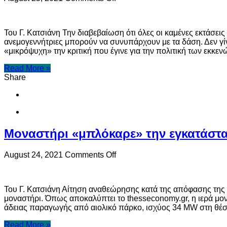
Κυριάκος
Μητσοτάκης:
«Αποτελεί
Του Γ. Κατσιάνη Την διαβεβαίωση ότι όλες οι καμένες εκτάσ
παρακαταθήκη
ανεμογεννήτριες μπορούν να συνυπάρχουν με τα δάση. Δεν γίν
για
«μικρόψυχη» την κριτική που έγινε για την πολιτική των εκκε
την
χώρα
Read More »
η
Share
κατάκτηση
του
112
και
η
κουλτούρα
Μοναστήρι «μπλόκαρε» την εγκατάστα
των
εκκενώσεων»
on
August 24, 2021
Comments Off
Μοναστήρι
«μπλόκαρε»
την
Του Γ. Κατσιάνη Αίτηση αναθεώρησης κατά της απόφασης της 
εγκατάσταση
μοναστήρι. Όπως αποκαλύπτει το thesseconomy.gr, η ιερά μο
αιολικού
άδειας παραγωγής από αιολικό πάρκο, ισχύος 34 MW στ
πάρκου
στην
Read More »