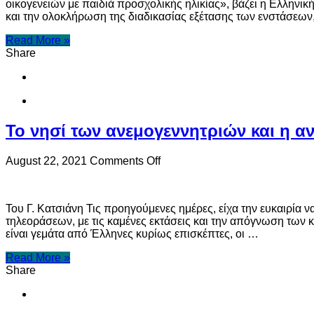
οικογενειών με παιδιά προσχολικής ηλικίας», βάζει η Ελληνι
των
και την ολοκλήρωση της διαδικασίας εξέτασης των ενστάσεων
δικαιούχων
voucher
Read More »
για
Share
βρεφονηπιακούς-
παιδικούς
σταθμούς
και
ΚΔΑΠ
Το νησί των ανεμογεννητριών και η α
on
August 22, 2021
Comments Off
Το
νησί
των
Του Γ. Κατσιάνη Τις προηγούμενες ημέρες, είχα την ευκαιρία 
ανεμογεννητριών
τηλεοράσεων, με τις καμένες εκτάσεις και την απόγνωση των κ
και
είναι γεμάτα από Έλληνες κυρίως επισκέπτες, οι …
η
ανάπτυξη
Read More »
Share