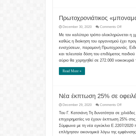
Πρωτοχρονιάτικος «μποναμά
on
December 30, 2020
Comments Off
Πρωτοχρον
«μποναμά
Με τον καλύτερο τρόπο ολοκληρώνεται η χ
σε
καθώς η διοίκηση του οργανισμού έχει προ
χιλιάδες
δικαιούχο
ενισχύσεων, παραμονή Πρωτοχρονιάς. Ειδικ
του
ΟΠΕΚΑ
και τελευταία δόση του επιδόματος παιδιού 
αύριο θα χορηγηθεί σε 272.000 νοικοκυριά
Read More »
Νέα έκπτωση 25% σε οφειλ
on
December 29, 2020
Comments Off
Νέα
έκπτωση
Του Γ. Κατσιάνη Τη δυνατότητα σε χιλιάδ
25%
επιχειρηματίες να έχουν έκπτωση 25% στις
σε
οφειλές
Σύμφωνα με τη νέα εγκύκλιο Ε.2207/2020 π
ΦΠΑ
και
επλήγησαν οικονομικά λόγω της εμφάνισης
φόρου