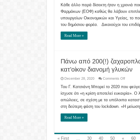
Δείτε
ποιος
Κάθε άλλο παρά δίσεκτη ήταν η χρονιά πο
φορέας
Φαρμάκων (ΕΟΦ) καθώς θα λάβουν επιπλέ
δίνει
bonus
υπουργείων Οικονομικών και Υγείας, το πο
ως
και
του δημόσιου φορέα. Δικαιούχοι του επιδόμ
5.000
ευρώ
στους
Read More »
υπαλλήλο
του
Πάνω από 200(!) ζαχαροπλα
κατ’οίκον διανομή γλυκών
on
December 28, 2020
Comments Off
Πάνω
από
Του Γ. Κατσιάνη Μπορεί το 2020 που φεύγει
200(!)
ίσχυσε ότι «η κρίση αποτελεί ευκαιρία». Ο
ζαχαροπλ
της
απώλειες, σε σχέση με τα υπόλοιπα κατασ
Θεσσαλον
κάνουν
στη δεύτερη φάση του lockdown. «Η μείωση
πλέον
κατ’οίκον
διανομή
Read More »
γλυκών
« First
...
30
40
50
«
60