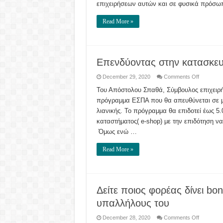
επιχειρήσεων αυτών και σε φυσικά πρόσ
Read More »
Επενδύοντας στην κατασκευ
on
December 29, 2020
Comments Off
Επενδύον
στην
Του Απόστολου Σπαθά, Σύμβουλος επιχειρή
κατασκευ
πρόγραμμα ΕΣΠΑ που θα απευθύνεται σε μι
e-
shop
λιανικής. Το πρόγραμμα θα επιδοτεί έως 5.
καταστήματος( e-shop) με την επιδότηση ν
Όμως ενώ …
Read More »
Δείτε ποιος φορέας δίνει bo
υπαλλήλους του
on
December 28, 2020
Comments Off