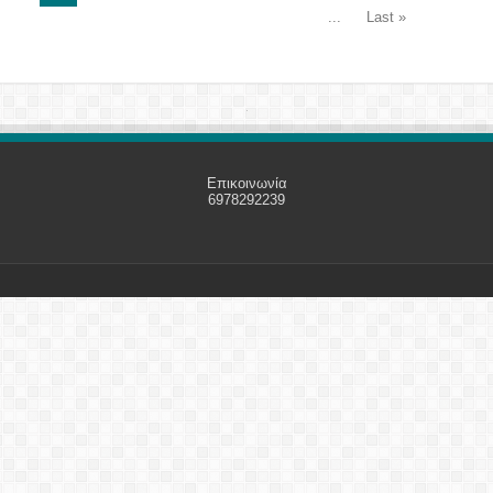
...
Last »
Επικοινωνία
6978292239