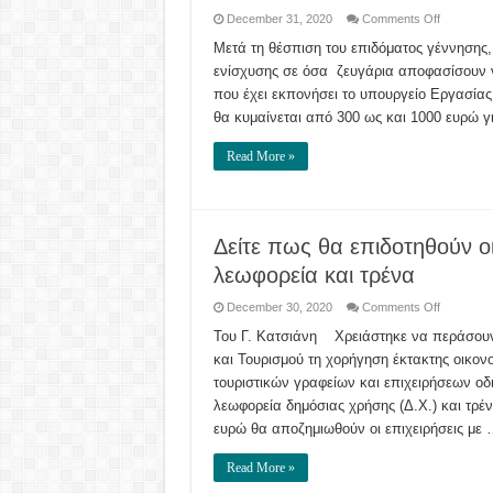
on
December 31, 2020
Comments Off
Επίδομα
ως
Μετά τη θέσπιση του επιδόματος γέννησης
και
ενίσχυσης σε όσα ζευγάρια αποφασίσουν ν
1.000
ευρώ
που έχει εκπονήσει το υπουργείο Εργασίας
το
μήνα
θα κυμαίνεται από 300 ως και 1000 ευρώ γ
σε
όσα
ζευγάρια
Read More »
θέλουν
να
γίνουν
ανάδοχοι
γονείς
Δείτε πως θα επιδοτηθούν οι
λεωφορεία και τρένα
on
December 30, 2020
Comments Off
Δείτε
πως
Του Γ. Κατσιάνη Χρειάστηκε να περάσουν
θα
και Τουρισμού τη χορήγηση έκτακτης οικονο
επιδοτηθ
οι
τουριστικών γραφείων και επιχειρήσεων οδ
επιχειρήσε
που
λεωφορεία δημόσιας χρήσης (Δ.Χ.) και τρ
διαθέτουν
τουριστικά
ευρώ θα αποζημιωθούν οι επιχειρήσεις με
λεωφορεί
και
τρένα
Read More »