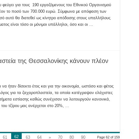
υ φεύγει για τους 190 εργαζόμενους του Εθνικού Οργανισμού
ον το ποσό των 700.000 ευρώ. Σύμφωνα με απόφαση των
σό αυτό θα διατεθεί ως κίνητρο απόδοσης στους υπαλλήλους
ατος είναι τόσο οι μόνιμοι υπάλληλοι, όσο και οι …
υς
στεία της Θεσσαλονίκης κάνουν πλέον
 να ήταν δίσεκτο έτος και για την οικονομία, ωστόσο και φέτος
 λόγος για τα ζαχαροπλαστεία, τα οποία κατέγραψαν ελάχιστες
αστεία
τήματα εστίασης καθώς συνέχισαν να λειτουργούν κανονικά,
ίκης
 του τζίρου μας ανέρχεται στο 20%, …
62
61
63
64
»
70
80
90
Page 62 of 159