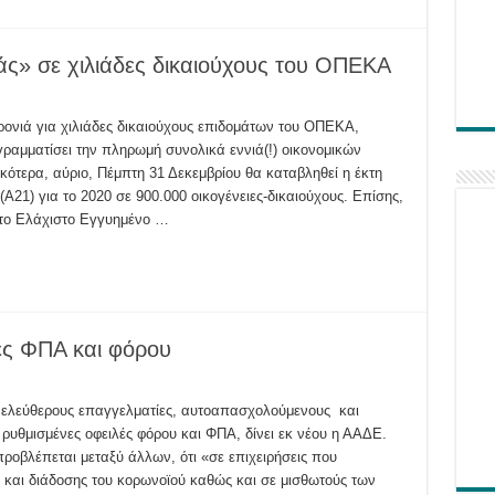
ς» σε χιλιάδες δικαιούχους του ΟΠΕΚΑ
ιάτικος
ς»
ρονιά για χιλιάδες δικαιούχους επιδομάτων του ΟΠΕΚΑ,
γραμματίσει την πληρωμή συνολικά εννιά(!) οικονομικών
υς
ότερα, αύριο, Πέμπτη 31 Δεκεμβρίου θα καταβληθεί η έκτη
(Α21) για το 2020 σε 900.000 οικογένειες-δικαιούχους. Επίσης,
 το Ελάχιστο Εγγυημένο …
ές ΦΠΑ και φόρου
ες ελεύθερους επαγγελματίες, αυτοαπασχολούμενους και
 ρυθμισμένες οφειλές φόρου και ΦΠΑ, δίνει εκ νέου η ΑΑΔΕ.
ροβλέπεται μεταξύ άλλων, ότι «σε επιχειρήσεις που
 και διάδοσης του κορωνοϊού καθώς και σε μισθωτούς των