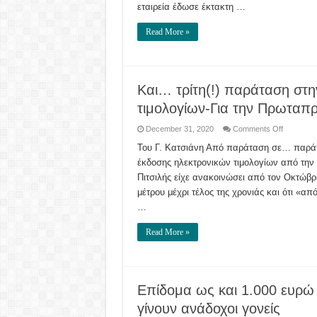
εταιρεία έδωσε έκτακτη …
Read More »
Και… τρίτη(!) παράταση στ
τιμολογίων-Για την Πρωταπρ
on
December 31, 2020
Comments Off
Και…
τρίτη(!)
Του Γ. Κατσιάνη Από παράταση σε… παράτα
παράταση
έκδοσης ηλεκτρονικών τιμολογίων από την
στην
υποχρεωτ
Πιτσιλής είχε ανακοινώσει από τον Οκτώβρ
έκδοση
των
μέτρου μέχρι τέλος της χρονιάς και ότι «α
ηλεκτρον
τιμολογίω
…
Για
την
Πρωταπρι
Read More »
του
2021
μετατέθηκ
η
προθεσμί
Επίδομα ως και 1.000 ευρώ 
γίνουν ανάδοχοι γονείς