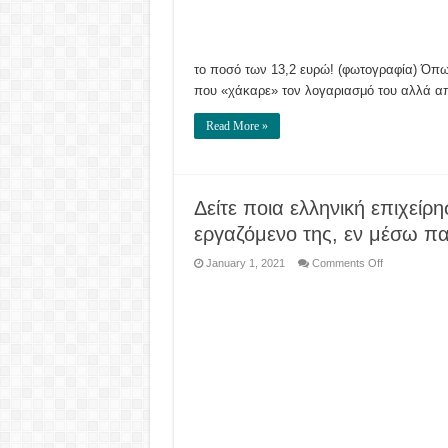
κάρτας
από
την
τράπεζα
του!
το ποσό των 13,2 ευρώ! (φωτογραφία) Όπω
που «χάκαρε» τον λογαριασμό του αλλά α
Read More »
Δείτε ποια ελληνική επιχεί
εργαζόμενο της, εν μέσω π
on
January 1, 2021
Comments Off
Δείτε
ποια
ελληνική
επιχείρηση
έδωσε
«χρυσό»
bonus
σε
κάθε
εργαζόμενο
της,
εν
μέσω
πανδημίας