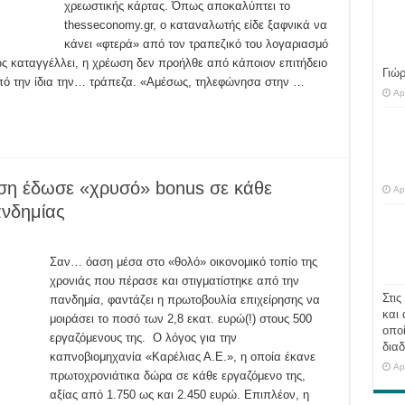
χρεωστικής κάρτας. Όπως αποκαλύπτει το
thesseconomy.gr, ο καταναλωτής είδε ξαφνικά να
κάνει «φτερά» από τον τραπεζικό του λογαριασμό
ς καταγγέλλει, η χρέωση δεν προήλθε από κάποιον επιτήδειο
Γιώ
πό την ίδια την… τράπεζα. «Αμέσως, τηλεφώνησα στην …
Ap
ρηση έδωσε «χρυσό» bonus σε κάθε
Ap
ανδημίας
Σαν… όαση μέσα στο «θολό» οικονομικό τοπίο της
χρονιάς που πέρασε και στιγματίστηκε από την
Στις
πανδημία, φαντάζει η πρωτοβουλία επιχείρησης να
και 
μοιράσει το ποσό των 2,8 εκατ. ευρώ(!) στους 500
οποί
εργαζόμενους της. Ο λόγος για την
διαδ
καπνοβιομηχανία «Καρέλιας Α.Ε.», η οποία έκανε
Ap
πρωτοχρονιάτικα δώρα σε κάθε εργαζόμενο της,
αξίας από 1.750 ως και 2.450 ευρώ. Επιπλέον, η