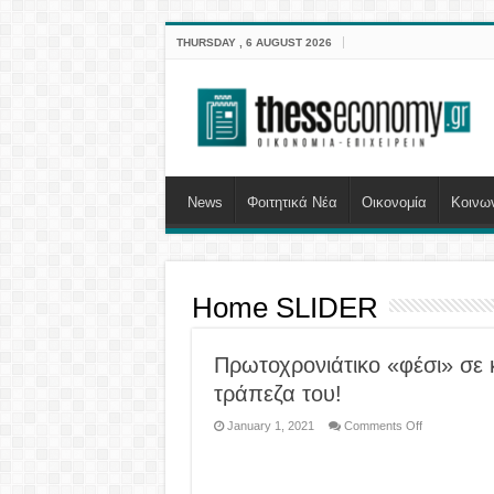
THURSDAY , 6 AUGUST 2026
News
Φοιτητικά Νέα
Οικονομία
Κοινω
Home SLIDER
Πρωτοχρονιάτικο «φέσι» σε 
τράπεζα του!
on
January 1, 2021
Comments Off
Πρωτοχρονιάτ
«φέσι»
σε
κάτοχο
χρεωστικής