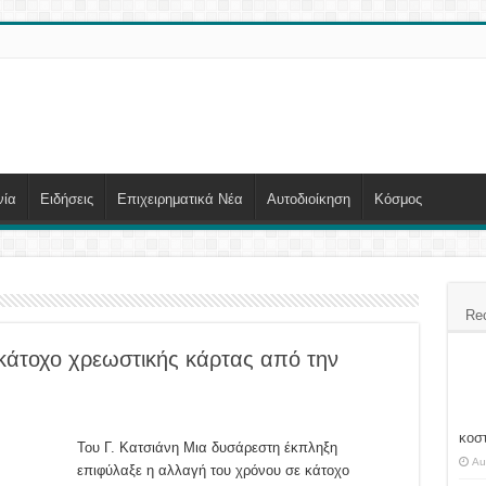
νία
Ειδήσεις
Επιχειρηματικά Νέα
Αυτοδιοίκηση
Κόσμος
Re
κάτοχο χρεωστικής κάρτας από την
ικο
κοσ
Του Γ. Κατσιάνη Μια δυσάρεστη έκπληξη
Au
επιφύλαξε η αλλαγή του χρόνου σε κάτοχο