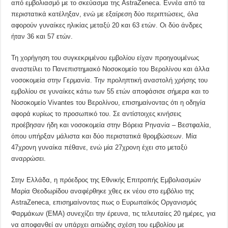
από εμβολιασμό με το σκεύασμα της AstraZeneca. Εννέα από τα
περιστατικά κατέληξαν, ενώ με εξαίρεση δύο περιπτώσεις, όλα
αφορούν γυναίκες ηλικίας μεταξύ 20 και 63 ετών. Οι δύο άνδρες
ήταν 36 και 57 ετών.
Τη χορήγηση του συγκεκριμένου εμβολίου είχαν προηγουμένως
αναστείλει το Πανεπιστημιακό Νοσοκομείο του Βερολίνου και άλλα
νοσοκομεία στην Γερμανία. Την προληπτική αναστολή χρήσης του
εμβολίου σε γυναίκες κάτω των 55 ετών αποφάσισε σήμερα και το
Νοσοκομείο Vivantes του Βερολίνου, επισημαίνοντας ότι η οδηγία
αφορά κυρίως το προσωπικό του. Σε αντίστοιχες κινήσεις
προέβησαν ήδη και νοσοκομεία στην Βόρεια Ρηνανία – Βεστφαλία,
όπου υπήρξαν μάλιστα και δύο περιστατικά θρομβώσεων. Μία
47χρονη γυναίκα πέθανε, ενώ μία 27χρονη έχει στο μεταξύ
αναρρώσει.
Στην Ελλάδα, η πρόεδρος της Εθνικής Επιτροπής Εμβολιασμών
Μαρία Θεοδωρίδου αναφέρθηκε χθες εκ νέου στο εμβόλιο της
AstraZeneca, επισημαίνοντας πως ο Ευρωπαϊκός Οργανισμός
Φαρμάκων (ΕΜΑ) συνεχίζει την έρευνα, τις τελευταίες 20 ημέρες, για
να αποφανθεί αν υπάρχει αιτιώδης σχέση του εμβολίου με