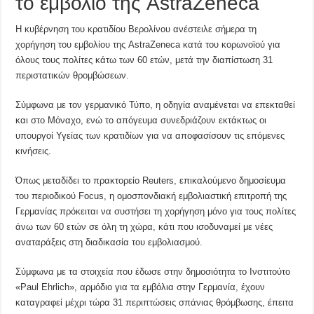
το εμβόλιο της AstraZeneca
Η κυβέρνηση του κρατιδίου Βερολίνου ανέστειλε σήμερα τη
χορήγηση του εμβολίου της AstraZeneca κατά του κορωνοϊού για
όλους τους πολίτες κάτω των 60 ετών, μετά την διαπίστωση 31
περιστατικών θρομβώσεων.
Σύμφωνα με τον γερμανικό Τύπο, η οδηγία αναμένεται να επεκταθεί
και στο Μόναχο, ενώ το απόγευμα συνεδριάζουν εκτάκτως οι
υπουργοί Υγείας των κρατιδίων για να αποφασίσουν τις επόμενες
κινήσεις.
Όπως μεταδίδει το πρακτορείο Reuters, επικαλούμενο δημοσίευμα
του περιοδικού Focus, η ομοσπονδιακή εμβολιαστική επιτροπή της
Γερμανίας πρόκειται να συστήσει τη χορήγηση μόνο για τους πολίτες
άνω των 60 ετών σε όλη τη χώρα, κάτι που ισοδυναμεί με νέες
αναταράξεις στη διαδικασία του εμβολιασμού.
Σύμφωνα με τα στοιχεία που έδωσε στην δημοσιότητα το Ινστιτούτο
«Paul Ehrlich», αρμόδιο για τα εμβόλια στην Γερμανία, έχουν
καταγραφεί μέχρι τώρα 31 περιπτώσεις σπάνιας θρόμβωσης, έπειτα