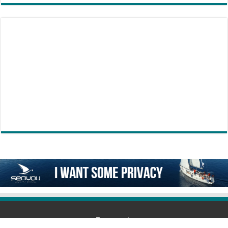
Επικοινωνία
6978292239