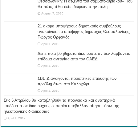
Θεσσαλονίκη: Η ατζέντα του σαββατοκύριακου– Πού
θα πάτε, τί θα δείτε δωρεάν στην πόλη
August 7, 2026
21 ακόμα υποψήφιους δημοτικούς συμβούλους
ανακοίνωσε ο υποψήφιος δήμαρχος Θεσσαλονίκης,
Γιώργος Ορφανός
April 1, 2019
Δείτε ποια βοηθήματα δικαιούστε αν δεν λαμβάνετε
επίδομα ανεργίας από τον ΟΑΕΔ
April 1, 2019
ΣΒΕ:Διανοίγονται προοπτικές επίλυσης των
προβλημάτων στο Καλοχώρι
April 1, 2019
Στις 5 Απριλίου θα καταβληθούν τα προνοιακά και αναπηρικά
επιδόματα σε δικαιούχους οι οποίοι υπέβαλλαν αίτηση μέσω της
ηλεκτρονικής διαδικασίας
April 1, 2019