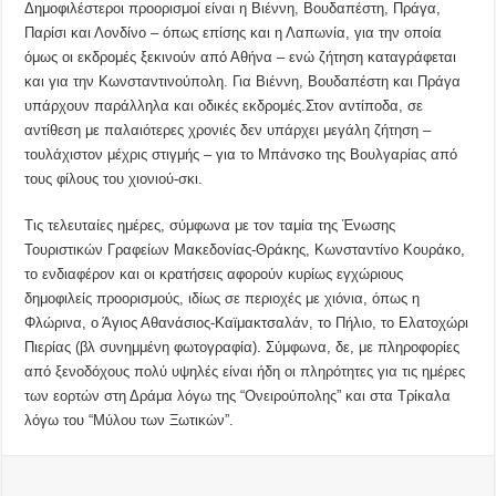
Δημοφιλέστεροι προορισμοί είναι η Βιέννη, Βουδαπέστη, Πράγα,
Παρίσι και Λονδίνο – όπως επίσης και η Λαπωνία, για την οποία
όμως οι εκδρομές ξεκινούν από Αθήνα – ενώ ζήτηση καταγράφεται
και για την Κωνσταντινούπολη. Για Βιέννη, Βουδαπέστη και Πράγα
υπάρχουν παράλληλα και οδικές εκδρομές.Στον αντίποδα, σε
αντίθεση με παλαιότερες χρονιές δεν υπάρχει μεγάλη ζήτηση –
τουλάχιστον μέχρις στιγμής – για το Μπάνσκο της Βουλγαρίας από
τους φίλους του χιονιού-σκι.
Τις τελευταίες ημέρες, σύμφωνα με τον ταμία της Ένωσης
Τουριστικών Γραφείων Μακεδονίας-Θράκης, Κωνσταντίνο Κουράκο,
το ενδιαφέρον και οι κρατήσεις αφορούν κυρίως εγχώριους
δημοφιλείς προορισμούς, ιδίως σε περιοχές με χιόνια, όπως η
Φλώρινα, ο Άγιος Αθανάσιος-Καϊμακτσαλάν, το Πήλιο, το Ελατοχώρι
Πιερίας (βλ συνημμένη φωτογραφία). Σύμφωνα, δε, με πληροφορίες
από ξενοδόχους πολύ υψηλές είναι ήδη οι πληρότητες για τις ημέρες
των εορτών στη Δράμα λόγω της “Ονειρούπολης” και στα Τρίκαλα
λόγω του “Μύλου των Ξωτικών”.