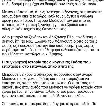
τη διαδρομή μας μέχρι να δοκιμάσουν ελιές στο Καπάνι».
Με τον τρόπο αυτό, όπως αναφέρει ο ξεναγός, οι επισκέπτες
αισθανόταν οικεία το χώρο, ενώ τους μάγευε η γυάλινη
οροφή του κτιρίου. Η αγορά Μοδιάνο ήταν μία από τις
στάσεις στη θεματική ξενάγηση για το εβραϊκό και το
οθωμανικό στοιχείο της Θεσσαλονίκης.
«Δεν μπορώ να ξεχάσω τον Αλεξάντερ Πέιν, τον διάσημο
σκηνοθέτη, το Νο1 Έλληνα του Χόλιγουντ, ο οποίος τρεις
φορές έχει ακολουθήσει την ίδια διαδρομή. Τρεις φορές
περάσαμε από μέσα και κάθε φορά ενθουσιαζόταν με αυτό
που έβλεπε», καταλήγει ο κ. Σφήκας.
Η συγκινητική ιστορία της οικογένειας Γκόση που
επιστρέφει στο επαγγελματικό σπίτι της
Μετρούσε 82 χρόνια συνεχούς παρουσίας στην αγορά
Μοδιάνο η οικογένεια Γκόση και τώρα ετοιμάζεται να
επιστρέψει, όπως λέει, στο «σπίτι» της. Ο παππούς της
οικογένειας ήταν αυτός που ξεκίνησε να γράφει ιστορία στον
χώρο με ένα πτηνο-αυγοπωλείο, όπου μέσα πουλούσε
ζωντανά κοτόπουλα, τα οποία διάλεγαν οι πελάτες.
Στη συνέχεια, ο πατέρας δημιούργησε το κρεοπωλείο. Τα