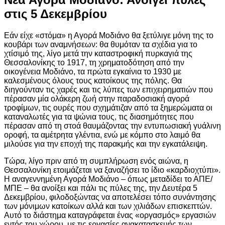
στις 5 Δεκεμβρίου
Εάν είχε «στόμα» η Αγορά Μοδιάνο θα ξετύλιγε μόνη της το
κουβάρι των αναμνήσεων: θα θυμόταν τα σχέδια για το
χτίσιμό της, λίγο μετά την καταστροφική πυρκαγιά της
Θεσσαλονίκης το 1917, τη χρηματοδότηση από την
οικογένεια Μοδιάνο, τα πρώτα εγκαίνια το 1930 με
καλεσμένους όλους τους κατοίκους της πόλης. Θα
διηγούνταν τις χαρές και τις λύπες των επιχειρηματιών που
πέρασαν μία ολάκερη ζωή στην παραδοσιακή αγορά
τροφίμων, τις ουρές που σχημάτιζαν από τα ξημερώματα οι
καταναλωτές για τα ψώνια τους, τις διασημότητες που
πέρασαν από τη στοά θαυμάζοντας την εντυπωσιακή γυάλινη
οροφή, τα αμέτρητα γλέντια, ενώ με κόμπο στο λαιμό θα
μιλούσε για την εποχή της παρακμής και την εγκατάλειψη.
Τώρα, λίγο πριν από τη συμπλήρωση ενός αιώνα, η
Θεσσαλονίκη ετοιμάζεται να ξαναζήσει το ίδιο «καρδιοχτύπι».
Η αναγεννημένη Αγορά Μοδιάνο – όπως μεταδίδει το ΑΠΕ/
ΜΠΕ – θα ανοίξει και πάλι τις πύλες της, την Δευτέρα 5
Δεκεμβρίου, φιλοδοξώντας να αποτελέσει τόπο συνάντησης
των μόνιμων κατοίκων αλλά και των χιλιάδων επισκεπτών.
Αυτό το διάστημα καταγράφεται ένας «οργασμός» εργασιών
εντός του χώρου, με τις εργασίες ανακατασκευής των