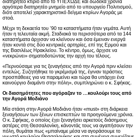
διατηρητέο κτίριο από το ΥΠΕΧΩΔΕ και δώδεκα χρόνια
αργότερα διατηρητέο μνημείο από το υπουργείο Πολιτισμού,
διότι αποτελεί χαρακτηριστικό δείγμα κτιρίων Αγοράς με
στοά.
Μέχρι τη δεκαετία του ’90 τα καταστήματα ήταν γεμάτα. Αυτή
ήταν η τελευταία ακμή. Σταδιακά τα περισσότερα από τα 144
καταστήματα άρχισαν να κλείνουν και όσα έμειναν ενεργά
ήταν κοντά στις δύο κεντρικές αρτηρίες, επί της Ερμού και
της Βασιλέως Ηρακλείου. Το κέντρο, όμως, άρχισε να
«νεκρώνει» σηματοδοτώντας την αρχή του τέλους.
«Περνούσαμε για τις ξεναγήσεις από την Αγορά πριν κλείσει
εντελώς. Συζητήθηκε το γκρέμισμά της, έγιναν τεράστιες
προσπάθειες για να παραμείνει και τώρα θα υπάρχει ένα
καινούργιο διαμάντι στην πόλη», συμπληρώνει ο κ. Σφήκας.
Οι διασημότητες που αγόραζαν το …κουλούρι τους από
την Αγορά Μοδιάνο
Μία στάση στην Αγορά Μοδιάνο ήταν «must» στη διάρκεια
ξεναγήσεων των ξένων επισκεπτών τα προηγούμενα χρόνια.
Ο κ. Σφήκας, ο οποίος έχει ξεναγήσει αρκετούς διάσημους
αστέρες στη Θεσσαλονίκη, κάνοντάς τους να αγαπήσουν την
πόλη, θυμάται πως «μπαίναμε μέσα να αγοράσουμε το
γνωστό κουλούρι Θεσσαλονίκης και στη συνέχεια συνεχίζαμε