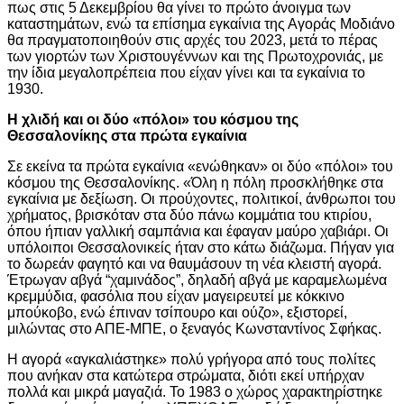
πως στις 5 Δεκεμβρίου θα γίνει το πρώτο άνοιγμα των
καταστημάτων, ενώ τα επίσημα εγκαίνια της Αγοράς Μοδιάνο
θα πραγματοποιηθούν στις αρχές του 2023, μετά το πέρας
των γιορτών των Χριστουγέννων και της Πρωτοχρονιάς, με
την ίδια μεγαλοπρέπεια που είχαν γίνει και τα εγκαίνια το
1930.
Η χλιδή και οι δύο «πόλοι» του κόσμου της
Θεσσαλονίκης στα πρώτα εγκαίνια
Σε εκείνα τα πρώτα εγκαίνια «ενώθηκαν» οι δύο «πόλοι» του
κόσμου της Θεσσαλονίκης. «Όλη η πόλη προσκλήθηκε στα
εγκαίνια με δεξίωση. Οι προύχοντες, πολιτικοί, άνθρωποι του
χρήματος, βρισκόταν στα δύο πάνω κομμάτια του κτιρίου,
όπου ήπιαν γαλλική σαμπάνια και έφαγαν μαύρο χαβιάρι. Οι
υπόλοιποι Θεσσαλονικείς ήταν στο κάτω διάζωμα. Πήγαν για
το δωρεάν φαγητό και να θαυμάσουν τη νέα κλειστή αγορά.
Έτρωγαν αβγά “χαμινάδος”, δηλαδή αβγά με καραμελωμένα
κρεμμύδια, φασόλια που είχαν μαγειρευτεί με κόκκινο
μπούκοβο, ενώ έπιναν τσίπουρο και ούζο», εξιστορεί,
μιλώντας στο ΑΠΕ-ΜΠΕ, ο ξεναγός Κωνσταντίνος Σφήκας.
Η αγορά «αγκαλιάστηκε» πολύ γρήγορα από τους πολίτες
που ανήκαν στα κατώτερα στρώματα, διότι εκεί υπήρχαν
πολλά και μικρά μαγαζιά. Το 1983 ο χώρος χαρακτηρίστηκε