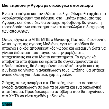
Μια «πράσινη» Αγορά με οικολογικό αποτύπωμα
Ενώ στο ισόγειο και τον εξώστη σε λίγα 24ωρα θα αρχίσει το
«σουλατσάρισμα» του κόσμου, στα …κάτω πατώματα της
Αγοράς, εκεί όπου δεν θα υπάρχει πρόσβαση, θα γίνεται η
τροφοδοσία των καταστημάτων και παράλληλα η διαχείριση
των αποβλήτων.
Όπως εξηγεί στο ΑΠΕ-ΜΠΕ ο Θανάσης Παππάς, διευθυντής
λειτουργίας της αγοράς Μοδιάνο, «για τα ψαράδικα θα
υπάρχει ειδικός αποθηκευτικός χώρος και δεξαμενή ώστε να
γίνεται διάσπαση του πάγου, να μην μυρίζει στις
αποχετεύσεις και στα ίδια τα καταστήματα. Τα οργανικά
απόβλητα από ψάρια και κρέατα θα συγκεντρώνονται σε
ειδικές παλέτες, θα διατηρούνται σε ειδικό ψυγείο και στη
συνέχεια θα γίνεται η ανακύκλωση τους. Επίσης, θα υπάρχει
ανακύκλωση για πλαστικό, χαρτί, γυαλί».
Στόχος, όπως αναφέρει ο κ. Παππάς, είναι μία «πράσινη
αγορά, ανακύκλωση σε όλα τα ρεύματα και ένα οικολογικό
αποτύπωμα. Προσδοκούμε τα απόβλητα που θα πηγαίνουν
στο ΧΥΤΑ να είναι σχεδόν μηδενικά».
Share