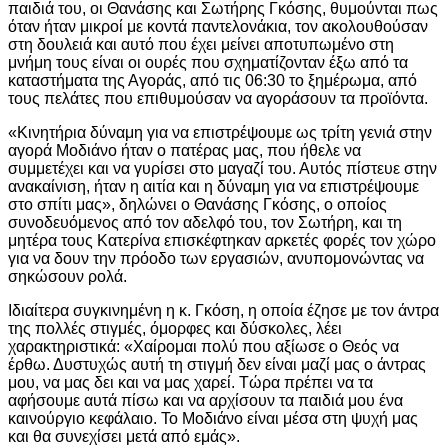
παιδιά του, οι Θανάσης και Σωτήρης Γκόσης, θυμούνται πως
όταν ήταν μικροί με κοντά παντελονάκια, τον ακολουθούσαν
στη δουλειά και αυτό που έχει μείνει αποτυπωμένο στη
μνήμη τους είναι οι ουρές που σχηματίζονταν έξω από τα
καταστήματα της Αγοράς, από τις 06:30 το ξημέρωμα, από
τους πελάτες που επιθυμούσαν να αγοράσουν τα προϊόντα.
«Κινητήρια δύναμη για να επιστρέψουμε ως τρίτη γενιά στην
αγορά Μοδιάνο ήταν ο πατέρας μας, που ήθελε να
συμμετέχει και να γυρίσει στο μαγαζί του. Αυτός πίστευε στην
ανακαίνιση, ήταν η αιτία και η δύναμη για να επιστρέψουμε
στο σπίτι μας», δηλώνει ο Θανάσης Γκόσης, ο οποίος
συνοδευόμενος από τον αδελφό του, τον Σωτήρη, και τη
μητέρα τους Κατερίνα επισκέφτηκαν αρκετές φορές τον χώρο
για να δουν την πρόοδο των εργασιών, ανυπομονώντας να
σηκώσουν ρολά.
Ιδιαίτερα συγκινημένη η κ. Γκόση, η οποία έζησε με τον άντρα
της πολλές στιγμές, όμορφες και δύσκολες, λέει
χαρακτηριστικά: «Χαίρομαι πολύ που αξίωσε ο Θεός να
έρθω. Δυστυχώς αυτή τη στιγμή δεν είναι μαζί μας ο άντρας
μου, να μας δει και να μας χαρεί. Τώρα πρέπει να τα
αφήσουμε αυτά πίσω και να αρχίσουν τα παιδιά μου ένα
καινούργιο κεφάλαιο. Το Μοδιάνο είναι μέσα στη ψυχή μας
και θα συνεχίσει μετά από εμάς».