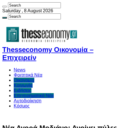
Saturday , 8 August 2026
Thesseconomy Οικονομία –
Επιχειρείν
News
Φοιτητικά Νέα
Οικονομία
Κοινωνία
Ειδήσεις
Επιχειρηματικά Νέα
Αυτοδιοίκηση
Κόσμος
Νέα Αγορά Μοδιάνο: Ανοίγει πύλες