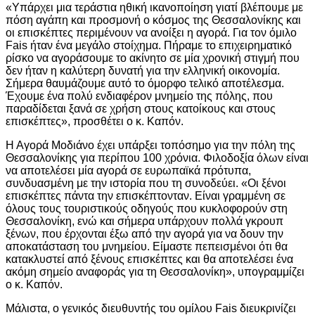
«Υπάρχει μια τεράστια ηθική ικανοποίηση γιατί βλέπουμε με
πόση αγάπη και προσμονή ο κόσμος της Θεσσαλονίκης και
οι επισκέπτες περιμένουν να ανοίξει η αγορά. Για τον όμιλο
Fais ήταν ένα μεγάλο στοίχημα. Πήραμε το επιχειρηματικό
ρίσκο να αγοράσουμε το ακίνητο σε μία χρονική στιγμή που
δεν ήταν η καλύτερη δυνατή για την ελληνική οικονομία.
Σήμερα θαυμάζουμε αυτό το όμορφο τελικό αποτέλεσμα.
Έχουμε ένα πολύ ενδιαφέρον μνημείο της πόλης, που
παραδίδεται ξανά σε χρήση στους κατοίκους και στους
επισκέπτες», προσθέτει ο κ. Καπόν.
Η Αγορά Μοδιάνο έχει υπάρξει τοπόσημο για την πόλη της
Θεσσαλονίκης για περίπου 100 χρόνια. Φιλοδοξία όλων είναι
να αποτελέσει μία αγορά σε ευρωπαϊκά πρότυπα,
συνδυασμένη με την ιστορία που τη συνοδεύει. «Οι ξένοι
επισκέπτες πάντα την επισκέπτονταν. Είναι γραμμένη σε
όλους τους τουριστικούς οδηγούς που κυκλοφορούν στη
Θεσσαλονίκη, ενώ και σήμερα υπάρχουν πολλά γκρουπ
ξένων, που έρχονται έξω από την αγορά για να δουν την
αποκατάσταση του μνημείου. Είμαστε πεπεισμένοι ότι θα
κατακλυστεί από ξένους επισκέπτες και θα αποτελέσει ένα
ακόμη σημείο αναφοράς για τη Θεσσαλονίκη», υπογραμμίζει
ο κ. Καπόν.
Μάλιστα, ο γενικός διευθυντής του ομίλου Fais διευκρινίζει