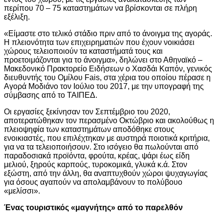
περίπου 70 – 75 καταστημάτων να βρίσκονται σε πλήρη
εξέλιξη.
«Είμαστε στο τελικό στάδιο πριν από το άνοιγμα της αγοράς.
Η πλειονότητα των επιχειρηματιών που έχουν νοικιάσει
χώρους τελειοποιούν τα καταστήματά τους και
προετοιμάζονται για το άνοιγμα», δηλώνει στο Αθηναϊκό –
Μακεδονικό Πρακτορείο Ειδήσεων ο Χασδάι Καπόν, γενικός
διευθυντής του Ομίλου Fais, στα χέρια του οποίου πέρασε η
Αγορά Μοδιάνο τον Ιούλιο του 2017, με την υπογραφή της
σύμβασης από το ΤΑΙΠΕΔ.
Οι εργασίες ξεκίνησαν τον Σεπτέμβριο του 2020,
αποτερατώθηκαν τον περασμένο Οκτώβριο και ακολούθως η
πλειοψηφία των καταστημάτων αποδόθηκε στους
ενοικιαστές, που επιλέχτηκαν με αυστηρά ποιοτικά κριτήρια,
για να τα τελειοποιήσουν. Στο ισόγειο θα πωλούνται από
παραδοσιακά προϊόντα, φρούτα, κρέας, ψάρι έως είδη
μελιού, ξηρούς καρπούς, τυροκομικά, γλυκά κ.ά. Στον
εξώστη, από την άλλη, θα αναπτυχθούν χώροι ψυχαγωγίας
για όσους αγαπούν να απολαμβάνουν το πολύβουο
«μελίσσι».
Ένας τουριστικός «μαγνήτης» από το παρελθόν