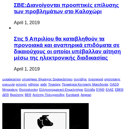
ΣΒΕ:Διανοίγονται προοπτικές επίλυσης
των προβλημάτων στο Καλοχώρι
April 1, 2019
Στις 5 Απριλίου θα καταβληθούν τα
προνοιακά και αναπηρικά επιδόματα σε
δικαιούχους οι οποίοι υπέβαλλαν αίτηση
μέσω της ηλεκτρονικής διαδικασίας
April 1, 2019
ωραιόκαστρο
υποψήφιος δήμαρχος Ωραιοκάστρου
συντάξεις
προσφορά
μητσοτακης
κοινωνία
εκλογές
ειδήσεις
ααδε
Τσακίρης
Περιφέρεια Κεντρικής Μακεδονίας
ΟΑΣΘ
Μηταράκης
Θεσσαλονίκη
Ελληνογερμανικό Επιμελητήριο
Ελλάδα
ΕΥΑΘ
ΕΛΑΣ
ΕΒΕΘ
ΔΕΘ
Βρούτσης
ΒΕΘ
Ανέστης Πολυχρονίδης
Eurobank
Aegean