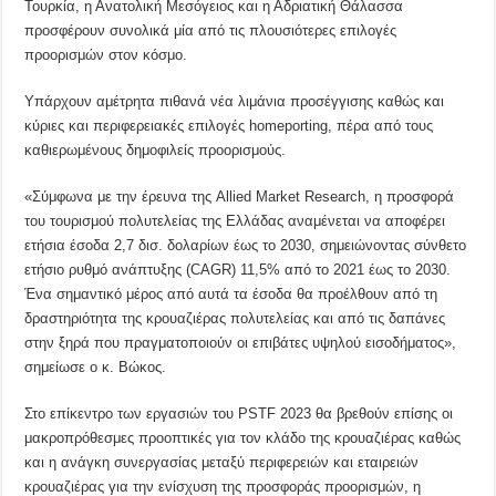
Τουρκία, η Ανατολική Μεσόγειος και η Αδριατική Θάλασσα
προσφέρουν συνολικά μία από τις πλουσιότερες επιλογές
προορισμών στον κόσμο.
Υπάρχουν αμέτρητα πιθανά νέα λιμάνια προσέγγισης καθώς και
κύριες και περιφερειακές επιλογές homeporting, πέρα από τους
καθιερωμένους δημοφιλείς προορισμούς.
«Σύμφωνα με την έρευνα της Allied Market Research, η προσφορά
του τουρισμού πολυτελείας της Ελλάδας αναμένεται να αποφέρει
ετήσια έσοδα 2,7 δισ. δολαρίων έως το 2030, σημειώνοντας σύνθετο
ετήσιο ρυθμό ανάπτυξης (CAGR) 11,5% από το 2021 έως το 2030.
Ένα σημαντικό μέρος από αυτά τα έσοδα θα προέλθουν από τη
δραστηριότητα της κρουαζιέρας πολυτελείας και από τις δαπάνες
στην ξηρά που πραγματοποιούν οι επιβάτες υψηλού εισοδήματος»,
σημείωσε ο κ. Βώκος.
Στο επίκεντρο των εργασιών του PSTF 2023 θα βρεθούν επίσης οι
μακροπρόθεσμες προοπτικές για τον κλάδο της κρουαζιέρας καθώς
και η ανάγκη συνεργασίας μεταξύ περιφερειών και εταιρειών
κρουαζιέρας για την ενίσχυση της προσφοράς προορισμών, η