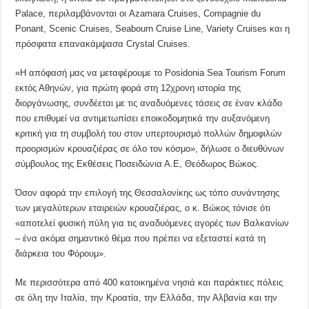
Palace, περιλαμβάνονται οι Azamara Cruises, Compagnie du
Ponant, Scenic Cruises, Seabourn Cruise Line, Variety Cruises και η
πρόσφατα επανακάμψασα Crystal Cruises.
«Η απόφασή μας να μεταφέρουμε το Posidonia Sea Tourism Forum
εκτός Αθηνών, για πρώτη φορά στη 12χρονη ιστορία της
διοργάνωσης, συνδέεται με τις αναδυόμενες τάσεις σε έναν κλάδο
που επιθυμεί να αντιμετωπίσει εποικοδομητικά την αυξανόμενη
κριτική για τη συμβολή του στον υπερτουρισμό πολλών δημοφιλών
προορισμών κρουαζιέρας σε όλο τον κόσμο», δήλωσε ο διευθύνων
σύμβουλος της Εκθέσεις Ποσειδώνια Α.Ε, Θεόδωρος Βώκος.
Όσον αφορά την επιλογή της Θεσσαλονίκης ως τόπο συνάντησης
των μεγαλύτερων εταιρειών κρουαζιέρας, ο κ. Βώκος τόνισε ότι
«αποτελεί φυσική πύλη για τις αναδυόμενες αγορές των Βαλκανίων
– ένα ακόμα σημαντικό θέμα που πρέπει να εξεταστεί κατά τη
διάρκεια του Φόρουμ».
Με περισσότερα από 400 κατοικημένα νησιά και παράκτιες πόλεις
σε όλη την Ιταλία, την Κροατία, την Ελλάδα, την Αλβανία και την