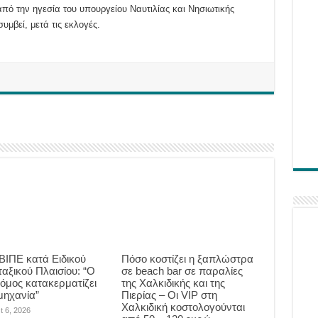
από την ηγεσία του υπουργείου Ναυτιλίας και Νησιωτικής
υμβεί, μετά τις εκλογές.
ΙΠΕ κατά Ειδικού
Πόσο κοστίζει η ξαπλώστρα
αξικού Πλαισίου: “Ο
σε beach bar σε παραλίες
νόμος κατακερματίζει
της Χαλκιδικής και της
μηχανία”
Πιερίας – Οι VIP στη
Χαλκιδική κοστολογούνται
t 6, 2026