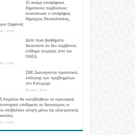
21 ακόμα υποψήφιους
δημοτικούς συμβούλους
ανακοίνωσε ο υποψήφιος
δήμαρχος Θεσσαλονίκης,
ργος Ορφανός
ril 1, 2019
Δείτε ποια βοηθήματα
δικαιούστε αν δεν λαμβάνετε
επίδομα ανεργίας από τον
ΟΑΕΔ
ril 1, 2019
ΣΒΕ:Διανοίγονται προοπτικές
επίλυσης των προβλημάτων
στο Καλοχώρι
April 1, 2019
 5 Απριλίου θα καταβληθούν τα προνοιακά
αναπηρικά επιδόματα σε δικαιούχους οι
οι υπέβαλλαν αίτηση μέσω της ηλεκτρονικής
ικασίας
ril 1, 2019