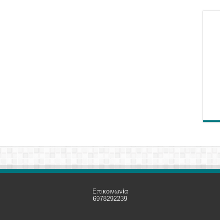
Επικοινωνία
6978292239