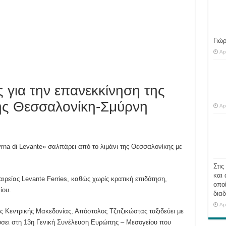
Γιώ
Ap
 για την επανεκκίνηση της
ής Θεσσαλονίκη-Σμύρνη
Ap
yrna di Levante» σαλπάρει από το λιμάνι της Θεσσαλονίκης με
Στις
και 
αιρείας Levante Ferries, καθώς χωρίς κρατική επιδότηση,
οποί
ίου.
διαδ
Ap
ης Κεντρικής Μακεδονίας, Απόστολος Τζιτζικώστας ταξιδεύει με
ύσει στη 13η Γενική Συνέλευση Ευρώπης – Μεσογείου που