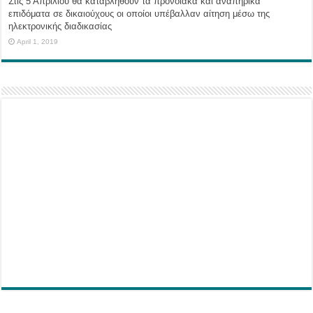
Στις 5 Απριλίου θα καταβληθούν τα προνοιακά και αναπηρικά
επιδόματα σε δικαιούχους οι οποίοι υπέβαλλαν αίτηση μέσω της
ηλεκτρονικής διαδικασίας
April 1, 2019